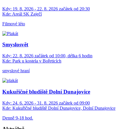
Kdy:
19. 8. 2026 - 22. 8. 2026 začátek od 20:30
Kde:
Areál SK Zaječí
Filmové léto
Smyslosvět
Kdy:
22. 8. 2026 začátek od 10:00, délka 6 hodin
Kde:
Park u kostela v Bořeticích
smyslové hraní
Kukuřičné bludiště Dolní Dunajovice
Kdy:
24. 6. 2026 - 31. 8. 2026 začátek od 09:00
Kde:
Kukuřičné bludiště Dolní Dunajovice, Dolní Dunajovice
Denně 9-18 hod.
Aktuálně