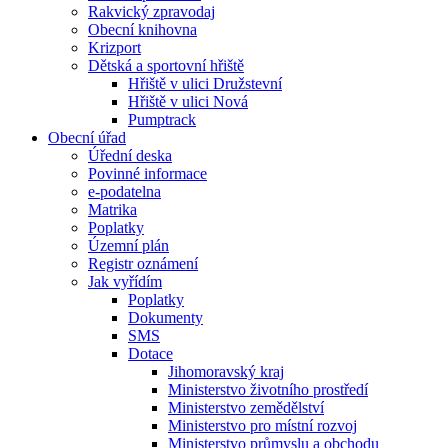
Rakvický zpravodaj
Obecní knihovna
Krizport
Dětská a sportovní hřiště
Hřiště v ulici Družstevní
Hřiště v ulici Nová
Pumptrack
Obecní úřad
Úřední deska
Povinné informace
e-podatelna
Matrika
Poplatky
Územní plán
Registr oznámení
Jak vyřídím
Poplatky
Dokumenty
SMS
Dotace
Jihomoravský kraj
Ministerstvo životního prostředí
Ministerstvo zemědělství
Ministerstvo pro místní rozvoj
Ministerstvo průmyslu a obchodu