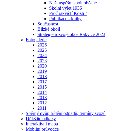
Naši úspěšní spoluobčané
Školní výlet 1936
Proč rakvičtí Kozli ?
Publikace - knihy
Současnost
Blízké okolí
Strategie rozvoje obce Rakvice 2023
Fotogalerie
2026
2025
2024
2023
2020
2019
2018
2017
2015
2014
2013
2012
2011
Sběrný dvůr, třídění odpadů, termíny svozů
Důležité odkazy
Interaktivní mapa
Mobilní průvodce