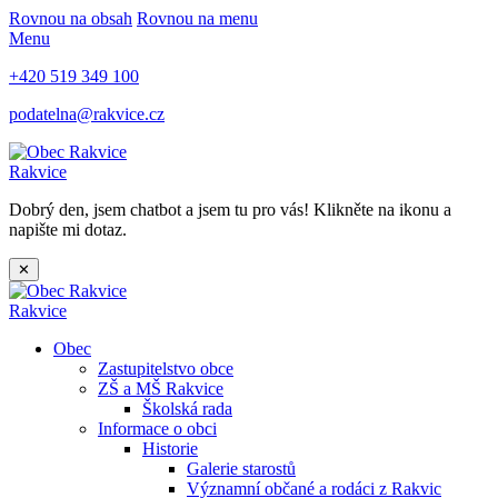
Rovnou na obsah
Rovnou na menu
Menu
+420 519 349 100
podatelna@rakvice.cz
Rakvice
Dobrý den, jsem chatbot a jsem tu pro vás! Klikněte na ikonu a
napište mi dotaz.
✕
Rakvice
Obec
Zastupitelstvo obce
ZŠ a MŠ Rakvice
Školská rada
Informace o obci
Historie
Galerie starostů
Významní občané a rodáci z Rakvic