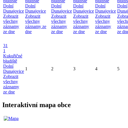
bludiště
bludiště
bludiště
bludiště
bludiště
bludiš
Dolní
Dolní
Dolní
Dolní
Dolní
Dolní
Dunajovice
Dunajovice
Dunajovice
Dunajovice
Dunajovice
Dunaj
Zobrazit
Zobrazit
Zobrazit
Zobrazit
Zobrazit
Zobra
všechny
všechny
všechny
všechny
všechny
všech
záznamy
záznamy ze
záznamy
záznamy
záznamy
zázn
ze dne
dne
ze dne
ze dne
ze dne
ze dn
31
1
Kukuřičné
bludiště
Dolní
1
2
3
4
5
Dunajovice
Zobrazit
všechny
záznamy
ze dne
Interaktivní mapa obce