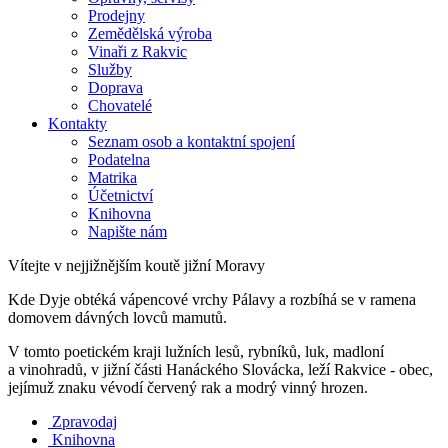
Prodejny
Zemědělská výroba
Vinaři z Rakvic
Služby
Doprava
Chovatelé
Kontakty
Seznam osob a kontaktní spojení
Podatelna
Matrika
Účetnictví
Knihovna
Napište nám
Vítejte v nejjižnějším koutě jižní Moravy
Kde Dyje obtéká vápencové vrchy Pálavy a rozbíhá se v ramena
domovem dávných lovců mamutů.
V tomto poetickém kraji lužních lesů, rybníků, luk, madloní
a vinohradů, v jižní části Hanáckého Slovácka, leží Rakvice - obec,
jejímuž znaku vévodí červený rak a modrý vinný hrozen.
Zpravodaj
Knihovna