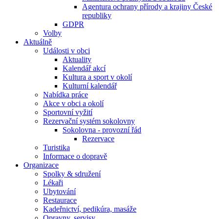
Agentura ochrany přírody a krajiny České
republiky
GDPR
Volby
Aktuálně
Události v obci
Aktuality
Kalendář akcí
Kultura a sport v okolí
Kulturní kalendář
Nabídka práce
Akce v obci a okolí
Sportovní vyžití
Rezervační systém sokolovny
Sokolovna - provozní řád
Rezervace
Turistika
Informace o dopravě
Organizace
Spolky & sdružení
Lékaři
Ubytování
Restaurace
Kadeřnictví, pedikúra, masáže
Opravny, servisy