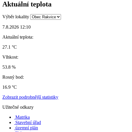
Aktuální teplota
Výběr lokality
7.8.2026 12:10
Aktuální teplota:
27.1 °C
Vlhkost:
53.8 %
Rosný bod:
16.9 °C
Zobrazit podrobnější statistiky
Užitečné odkazy
Matrika
Stavební úřad
územní plán