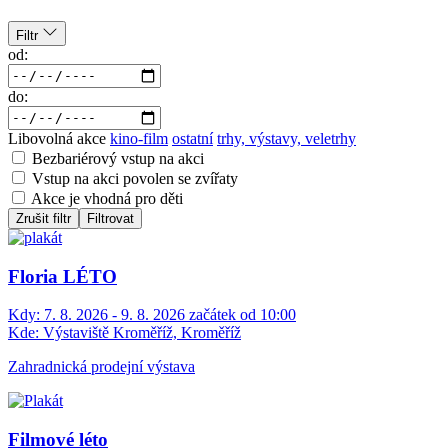
Filtr
od:
do:
Libovolná akce
kino-film
ostatní
trhy, výstavy, veletrhy
Bezbariérový vstup na akci
Vstup na akci povolen se zvířaty
Akce je vhodná pro děti
Zrušit filtr
Filtrovat
Floria LÉTO
Kdy:
7. 8. 2026 - 9. 8. 2026 začátek od 10:00
Kde:
Výstaviště Kroměříž, Kroměříž
Zahradnická prodejní výstava
Filmové léto