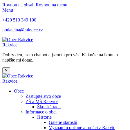
Rovnou na obsah
Rovnou na menu
Menu
+420 519 349 100
podatelna@rakvice.cz
Rakvice
Dobrý den, jsem chatbot a jsem tu pro vás! Klikněte na ikonu a
napište mi dotaz.
✕
Rakvice
Obec
Zastupitelstvo obce
ZŠ a MŠ Rakvice
Školská rada
Informace o obci
Historie
Galerie starostů
Významní občané a rodáci z Rakvic