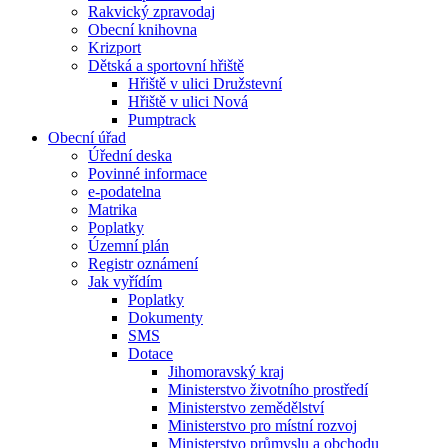
Rakvický zpravodaj
Obecní knihovna
Krizport
Dětská a sportovní hřiště
Hřiště v ulici Družstevní
Hřiště v ulici Nová
Pumptrack
Obecní úřad
Úřední deska
Povinné informace
e-podatelna
Matrika
Poplatky
Územní plán
Registr oznámení
Jak vyřídím
Poplatky
Dokumenty
SMS
Dotace
Jihomoravský kraj
Ministerstvo životního prostředí
Ministerstvo zemědělství
Ministerstvo pro místní rozvoj
Ministerstvo průmyslu a obchodu