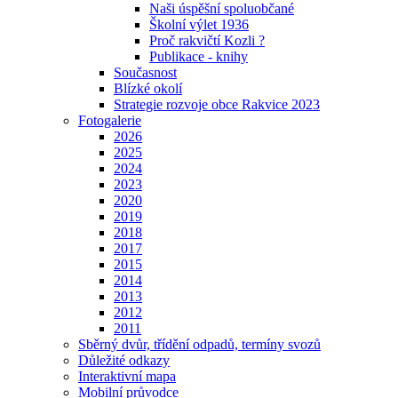
Naši úspěšní spoluobčané
Školní výlet 1936
Proč rakvičtí Kozli ?
Publikace - knihy
Současnost
Blízké okolí
Strategie rozvoje obce Rakvice 2023
Fotogalerie
2026
2025
2024
2023
2020
2019
2018
2017
2015
2014
2013
2012
2011
Sběrný dvůr, třídění odpadů, termíny svozů
Důležité odkazy
Interaktivní mapa
Mobilní průvodce