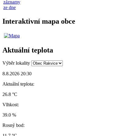
záznamy
ze dne
Interaktivní mapa obce
Aktuální teplota
Výběr lokality
8.8.2026 20:30
Aktuální teplota:
26.8 °C
Vlhkost:
39.0 %
Rosný bod:
11.7 °C