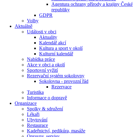
Agentura ochrany přírody a krajiny České
republiky
GDPR
Volby
Aktuálně
Události v obci
Aktuality
Kalendář akcí
Kultura a sport v okolí
Kulturní kalendář
Nabídka práce
Akce v obci a okolí
Sportovní vyžití
Rezervační systém sokolovny
Sokolovna - provozní řád
Rezervace
Turistika
Informace o dopravě
Organizace
Spolky & sdružení
Lékaři
Ubytování
Restaurace
Kadeřnictví, pedikúra, masáže
Opravny, servisy