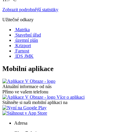
Zobrazit podrobnější statistiky
Užitečné odkazy
Matrika
Stavební úřad
územní plán
Krizport
Farnost
IDS JMK
Mobilní aplikace
Aktuální informace od nás
Přímo ve vašem telefonu
Více o aplikaci
Stáhněte si naši mobilní aplikaci na
Adresa