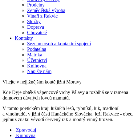
Prodejny
Zemědělská výroba
Vinaři z Rakvic
Služby
Doprava
Chovatelé
Kontakty
Seznam osob a kontaktní spojení
Podatelna
Matrika
Účetnictví
Knihovna
Napište nám
Vítejte v nejjižnějším koutě jižní Moravy
Kde Dyje obtéká vápencové vrchy Pálavy a rozbíhá se v ramena
domovem dávných lovců mamutů.
V tomto poetickém kraji lužních lesů, rybníků, luk, madloní
a vinohradů, v jižní části Hanáckého Slovácka, leží Rakvice - obec,
jejímuž znaku vévodí červený rak a modrý vinný hrozen.
Zpravodaj
Knihovna