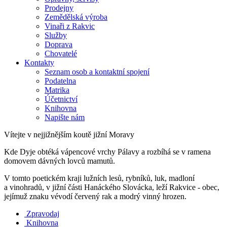
Prodejny
Zemědělská výroba
Vinaři z Rakvic
Služby
Doprava
Chovatelé
Kontakty
Seznam osob a kontaktní spojení
Podatelna
Matrika
Účetnictví
Knihovna
Napište nám
Vítejte v nejjižnějším koutě jižní Moravy
Kde Dyje obtéká vápencové vrchy Pálavy a rozbíhá se v ramena
domovem dávných lovců mamutů.
V tomto poetickém kraji lužních lesů, rybníků, luk, madloní
a vinohradů, v jižní části Hanáckého Slovácka, leží Rakvice - obec,
jejímuž znaku vévodí červený rak a modrý vinný hrozen.
Zpravodaj
Knihovna