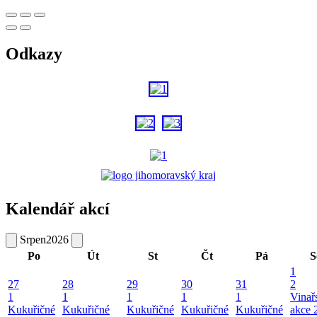
Odkazy
Kalendář akcí
Srpen
2026
Po
Út
St
Čt
Pá
S
1
27
28
29
30
31
2
1
1
1
1
1
Vinař
Kukuřičné
Kukuřičné
Kukuřičné
Kukuřičné
Kukuřičné
akce 