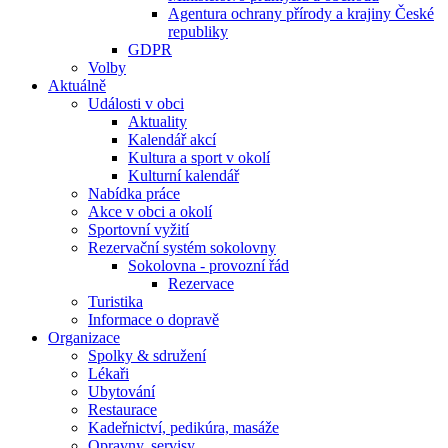
Agentura ochrany přírody a krajiny České
republiky
GDPR
Volby
Aktuálně
Události v obci
Aktuality
Kalendář akcí
Kultura a sport v okolí
Kulturní kalendář
Nabídka práce
Akce v obci a okolí
Sportovní vyžití
Rezervační systém sokolovny
Sokolovna - provozní řád
Rezervace
Turistika
Informace o dopravě
Organizace
Spolky & sdružení
Lékaři
Ubytování
Restaurace
Kadeřnictví, pedikúra, masáže
Opravny, servisy