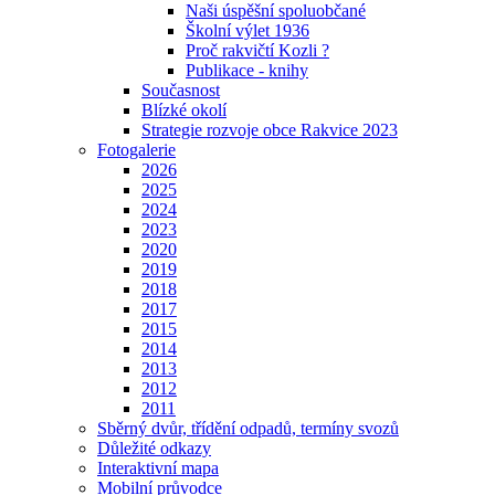
Naši úspěšní spoluobčané
Školní výlet 1936
Proč rakvičtí Kozli ?
Publikace - knihy
Současnost
Blízké okolí
Strategie rozvoje obce Rakvice 2023
Fotogalerie
2026
2025
2024
2023
2020
2019
2018
2017
2015
2014
2013
2012
2011
Sběrný dvůr, třídění odpadů, termíny svozů
Důležité odkazy
Interaktivní mapa
Mobilní průvodce