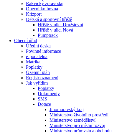
Rakvický zpravodaj
Obecní knihovna
Krizport
Dětská a sportovní hřiště
Hřiště v ulici Družstevní
Hřiště v ulici Nová
Pumptrack
Obecní úřad
Úřední deska
Povinné informace
e-podatelna
Matrika
Poplatky
Územní plán
Registr oznámení
Jak vyřídím
Poplatky
Dokumenty
SMS
Dotace
Jihomoravský kraj
Ministerstvo životního prostředí
Ministerstvo zemědělství
Ministerstvo pro místní rozvoj
Ministerstvo průmyslu a obchodu