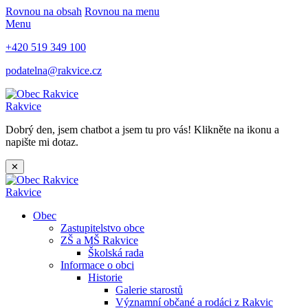
Rovnou na obsah
Rovnou na menu
Menu
+420 519 349 100
podatelna@rakvice.cz
Rakvice
Dobrý den, jsem chatbot a jsem tu pro vás! Klikněte na ikonu a
napište mi dotaz.
✕
Rakvice
Obec
Zastupitelstvo obce
ZŠ a MŠ Rakvice
Školská rada
Informace o obci
Historie
Galerie starostů
Významní občané a rodáci z Rakvic