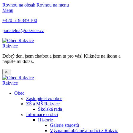
Rovnou na obsah
Rovnou na menu
Menu
+420 519 349 100
podatelna@rakvice.cz
Rakvice
Dobrý den, jsem chatbot a jsem tu pro vás! Klikněte na ikonu a
napište mi dotaz.
✕
Rakvice
Obec
Zastupitelstvo obce
ZŠ a MŠ Rakvice
Školská rada
Informace o obci
Historie
Galerie starostů
Významní občané a rodáci z Rakvic