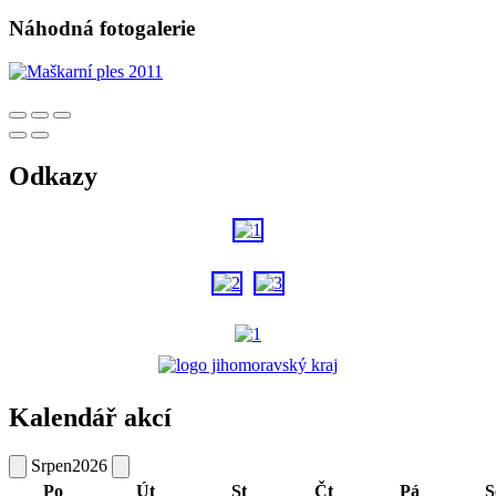
Náhodná fotogalerie
Odkazy
Kalendář akcí
Srpen
2026
Po
Út
St
Čt
Pá
S