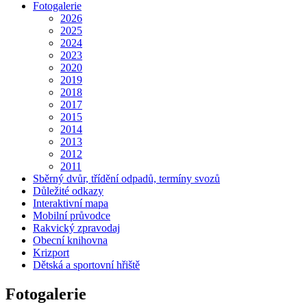
Fotogalerie
2026
2025
2024
2023
2020
2019
2018
2017
2015
2014
2013
2012
2011
Sběrný dvůr, třídění odpadů, termíny svozů
Důležité odkazy
Interaktivní mapa
Mobilní průvodce
Rakvický zpravodaj
Obecní knihovna
Krizport
Dětská a sportovní hřiště
Fotogalerie