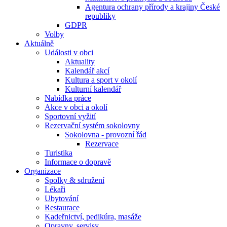
Agentura ochrany přírody a krajiny České
republiky
GDPR
Volby
Aktuálně
Události v obci
Aktuality
Kalendář akcí
Kultura a sport v okolí
Kulturní kalendář
Nabídka práce
Akce v obci a okolí
Sportovní vyžití
Rezervační systém sokolovny
Sokolovna - provozní řád
Rezervace
Turistika
Informace o dopravě
Organizace
Spolky & sdružení
Lékaři
Ubytování
Restaurace
Kadeřnictví, pedikúra, masáže
Opravny, servisy