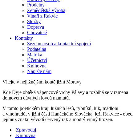
Prodejny
Zemědělská výroba
Vinaři z Rakvic
Služby
Doprava
Chovatelé
Kontakty
Seznam osob a kontaktní spojení
Podatelna
Matrika
Účetnictví
Knihovna
Napište nám
Vítejte v nejjižnějším koutě jižní Moravy
Kde Dyje obtéká vápencové vrchy Pálavy a rozbíhá se v ramena
domovem dávných lovců mamutů.
V tomto poetickém kraji lužních lesů, rybníků, luk, madloní
a vinohradů, v jižní části Hanáckého Slovácka, leží Rakvice - obec,
jejímuž znaku vévodí červený rak a modrý vinný hrozen.
Zpravodaj
Knihovna