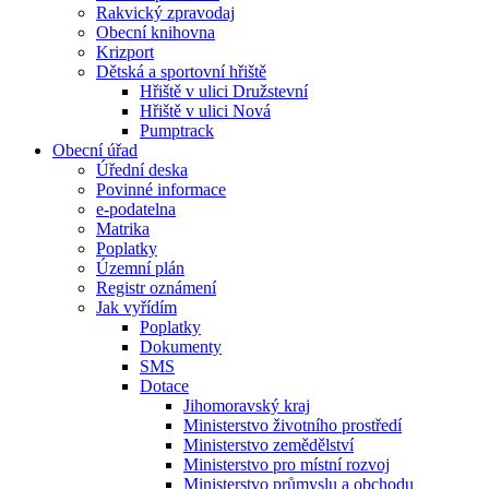
Rakvický zpravodaj
Obecní knihovna
Krizport
Dětská a sportovní hřiště
Hřiště v ulici Družstevní
Hřiště v ulici Nová
Pumptrack
Obecní úřad
Úřední deska
Povinné informace
e-podatelna
Matrika
Poplatky
Územní plán
Registr oznámení
Jak vyřídím
Poplatky
Dokumenty
SMS
Dotace
Jihomoravský kraj
Ministerstvo životního prostředí
Ministerstvo zemědělství
Ministerstvo pro místní rozvoj
Ministerstvo průmyslu a obchodu