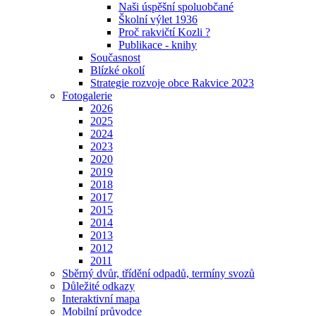
Naši úspěšní spoluobčané
Školní výlet 1936
Proč rakvičtí Kozli ?
Publikace - knihy
Současnost
Blízké okolí
Strategie rozvoje obce Rakvice 2023
Fotogalerie
2026
2025
2024
2023
2020
2019
2018
2017
2015
2014
2013
2012
2011
Sběrný dvůr, třídění odpadů, termíny svozů
Důležité odkazy
Interaktivní mapa
Mobilní průvodce