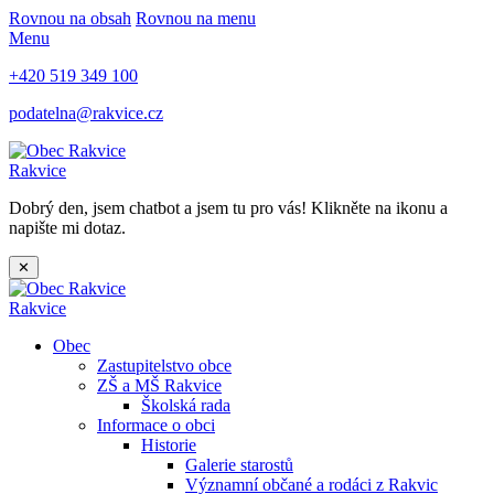
Rovnou na obsah
Rovnou na menu
Menu
+420 519 349 100
podatelna@rakvice.cz
Rakvice
Dobrý den, jsem chatbot a jsem tu pro vás! Klikněte na ikonu a
napište mi dotaz.
✕
Rakvice
Obec
Zastupitelstvo obce
ZŠ a MŠ Rakvice
Školská rada
Informace o obci
Historie
Galerie starostů
Významní občané a rodáci z Rakvic