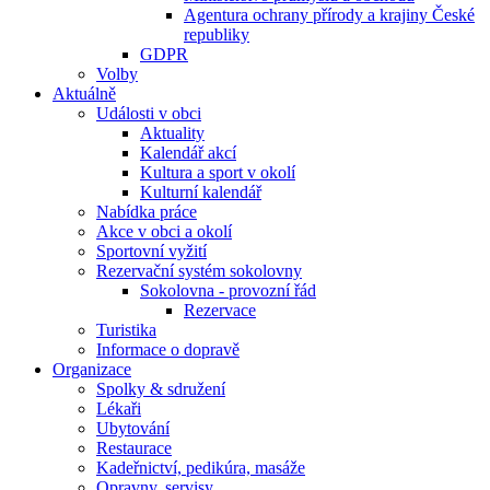
Agentura ochrany přírody a krajiny České
republiky
GDPR
Volby
Aktuálně
Události v obci
Aktuality
Kalendář akcí
Kultura a sport v okolí
Kulturní kalendář
Nabídka práce
Akce v obci a okolí
Sportovní vyžití
Rezervační systém sokolovny
Sokolovna - provozní řád
Rezervace
Turistika
Informace o dopravě
Organizace
Spolky & sdružení
Lékaři
Ubytování
Restaurace
Kadeřnictví, pedikúra, masáže
Opravny, servisy