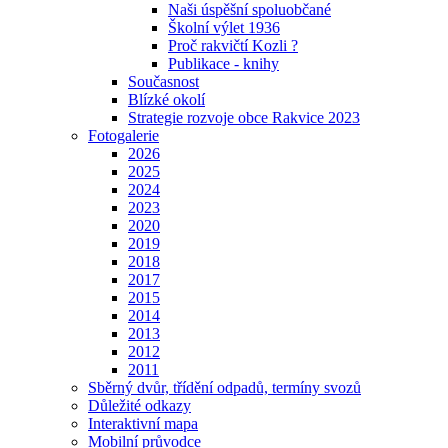
Naši úspěšní spoluobčané
Školní výlet 1936
Proč rakvičtí Kozli ?
Publikace - knihy
Současnost
Blízké okolí
Strategie rozvoje obce Rakvice 2023
Fotogalerie
2026
2025
2024
2023
2020
2019
2018
2017
2015
2014
2013
2012
2011
Sběrný dvůr, třídění odpadů, termíny svozů
Důležité odkazy
Interaktivní mapa
Mobilní průvodce