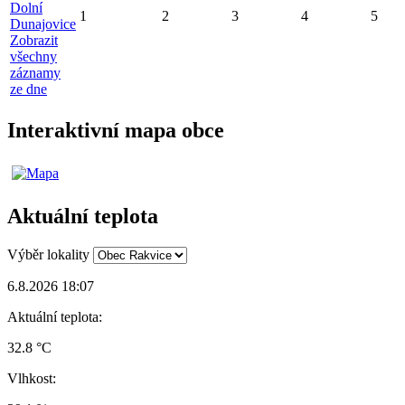
Dolní
1
2
3
4
5
Dunajovice
Zobrazit
všechny
záznamy
ze dne
Interaktivní mapa obce
Aktuální teplota
Výběr lokality
6.8.2026 18:07
Aktuální teplota:
32.8 °C
Vlhkost: