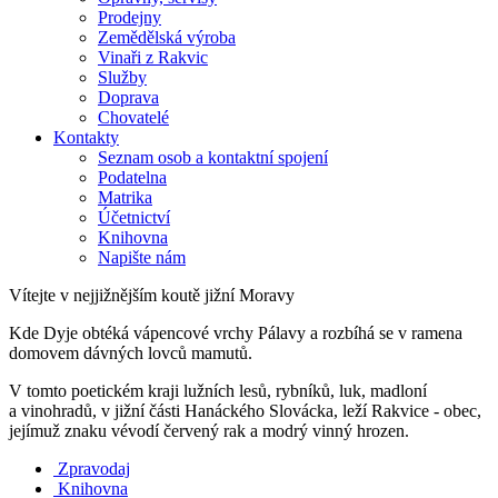
Prodejny
Zemědělská výroba
Vinaři z Rakvic
Služby
Doprava
Chovatelé
Kontakty
Seznam osob a kontaktní spojení
Podatelna
Matrika
Účetnictví
Knihovna
Napište nám
Vítejte v nejjižnějším koutě jižní Moravy
Kde Dyje obtéká vápencové vrchy Pálavy a rozbíhá se v ramena
domovem dávných lovců mamutů.
V tomto poetickém kraji lužních lesů, rybníků, luk, madloní
a vinohradů, v jižní části Hanáckého Slovácka, leží Rakvice - obec,
jejímuž znaku vévodí červený rak a modrý vinný hrozen.
Zpravodaj
Knihovna