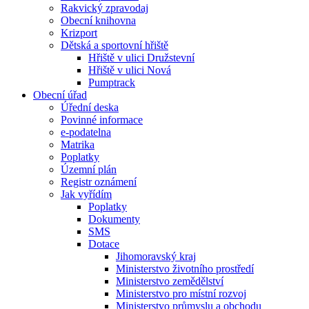
Rakvický zpravodaj
Obecní knihovna
Krizport
Dětská a sportovní hřiště
Hřiště v ulici Družstevní
Hřiště v ulici Nová
Pumptrack
Obecní úřad
Úřední deska
Povinné informace
e-podatelna
Matrika
Poplatky
Územní plán
Registr oznámení
Jak vyřídím
Poplatky
Dokumenty
SMS
Dotace
Jihomoravský kraj
Ministerstvo životního prostředí
Ministerstvo zemědělství
Ministerstvo pro místní rozvoj
Ministerstvo průmyslu a obchodu