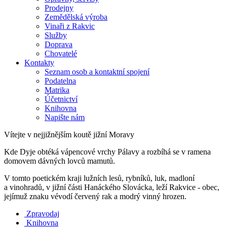
Prodejny
Zemědělská výroba
Vinaři z Rakvic
Služby
Doprava
Chovatelé
Kontakty
Seznam osob a kontaktní spojení
Podatelna
Matrika
Účetnictví
Knihovna
Napište nám
Vítejte v nejjižnějším koutě jižní Moravy
Kde Dyje obtéká vápencové vrchy Pálavy a rozbíhá se v ramena
domovem dávných lovců mamutů.
V tomto poetickém kraji lužních lesů, rybníků, luk, madloní
a vinohradů, v jižní části Hanáckého Slovácka, leží Rakvice - obec,
jejímuž znaku vévodí červený rak a modrý vinný hrozen.
Zpravodaj
Knihovna