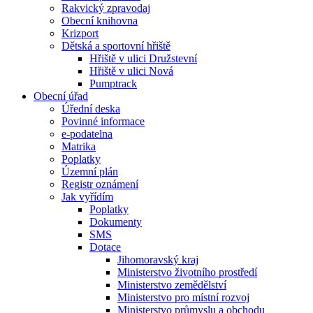
Rakvický zpravodaj
Obecní knihovna
Krizport
Dětská a sportovní hřiště
Hřiště v ulici Družstevní
Hřiště v ulici Nová
Pumptrack
Obecní úřad
Úřední deska
Povinné informace
e-podatelna
Matrika
Poplatky
Územní plán
Registr oznámení
Jak vyřídím
Poplatky
Dokumenty
SMS
Dotace
Jihomoravský kraj
Ministerstvo životního prostředí
Ministerstvo zemědělství
Ministerstvo pro místní rozvoj
Ministerstvo průmyslu a obchodu