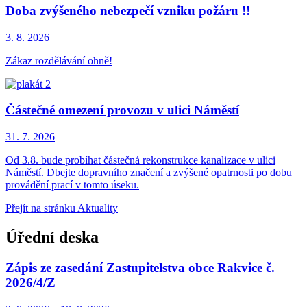
Doba zvýšeného nebezpečí vzniku požáru !!
3. 8.
2026
Zákaz rozdělávání ohně!
Částečné omezení provozu v ulici Náměstí
31. 7.
2026
Od 3.8. bude probíhat částečná rekonstrukce kanalizace v ulici
Náměstí. Dbejte dopravního značení a zvýšené opatrnosti po dobu
provádění prací v tomto úseku.
Přejít na stránku Aktuality
Úřední deska
Zápis ze zasedání Zastupitelstva obce Rakvice č.
2026/4/Z