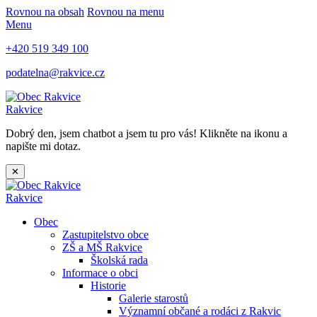
Rovnou na obsah
Rovnou na menu
Menu
+420 519 349 100
podatelna@rakvice.cz
Rakvice
Dobrý den, jsem chatbot a jsem tu pro vás! Klikněte na ikonu a
napište mi dotaz.
✕
Rakvice
Obec
Zastupitelstvo obce
ZŠ a MŠ Rakvice
Školská rada
Informace o obci
Historie
Galerie starostů
Významní občané a rodáci z Rakvic