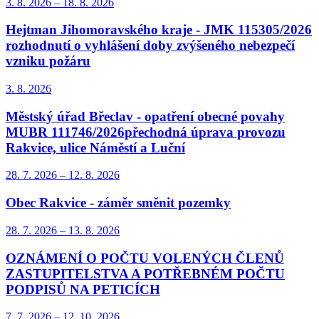
3. 8.
2026
–
18. 8.
2026
Hejtman Jihomoravského kraje - JMK 115305/2026
rozhodnutí o vyhlášení doby zvýšeného nebezpečí
vzniku požáru
3. 8.
2026
Městský úřad Břeclav - opatření obecné povahy
MUBR 111746/2026přechodná úprava provozu
Rakvice, ulice Náměstí a Luční
28. 7.
2026
–
12. 8.
2026
Obec Rakvice - záměr směnit pozemky
28. 7.
2026
–
13. 8.
2026
OZNÁMENÍ O POČTU VOLENÝCH ČLENŮ
ZASTUPITELSTVA A POTŘEBNÉM POČTU
PODPISŮ NA PETICÍCH
7. 7.
2026
–
12. 10.
2026