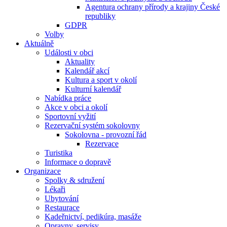
Agentura ochrany přírody a krajiny České
republiky
GDPR
Volby
Aktuálně
Události v obci
Aktuality
Kalendář akcí
Kultura a sport v okolí
Kulturní kalendář
Nabídka práce
Akce v obci a okolí
Sportovní vyžití
Rezervační systém sokolovny
Sokolovna - provozní řád
Rezervace
Turistika
Informace o dopravě
Organizace
Spolky & sdružení
Lékaři
Ubytování
Restaurace
Kadeřnictví, pedikúra, masáže
Opravny, servisy