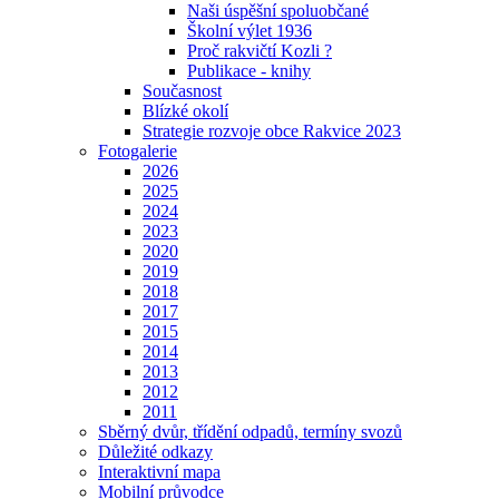
Naši úspěšní spoluobčané
Školní výlet 1936
Proč rakvičtí Kozli ?
Publikace - knihy
Současnost
Blízké okolí
Strategie rozvoje obce Rakvice 2023
Fotogalerie
2026
2025
2024
2023
2020
2019
2018
2017
2015
2014
2013
2012
2011
Sběrný dvůr, třídění odpadů, termíny svozů
Důležité odkazy
Interaktivní mapa
Mobilní průvodce