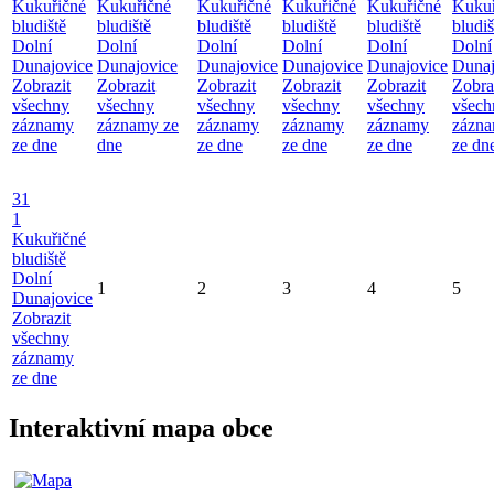
Kukuřičné
Kukuřičné
Kukuřičné
Kukuřičné
Kukuřičné
Kukuř
bludiště
bludiště
bludiště
bludiště
bludiště
bludiš
Dolní
Dolní
Dolní
Dolní
Dolní
Dolní
Dunajovice
Dunajovice
Dunajovice
Dunajovice
Dunajovice
Dunaj
Zobrazit
Zobrazit
Zobrazit
Zobrazit
Zobrazit
Zobra
všechny
všechny
všechny
všechny
všechny
všech
záznamy
záznamy ze
záznamy
záznamy
záznamy
zázn
ze dne
dne
ze dne
ze dne
ze dne
ze dn
31
1
Kukuřičné
bludiště
Dolní
1
2
3
4
5
Dunajovice
Zobrazit
všechny
záznamy
ze dne
Interaktivní mapa obce