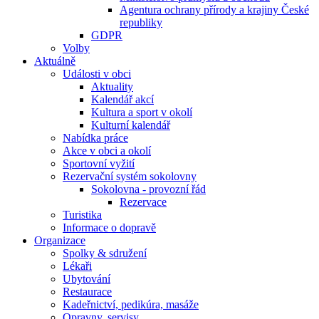
Agentura ochrany přírody a krajiny České
republiky
GDPR
Volby
Aktuálně
Události v obci
Aktuality
Kalendář akcí
Kultura a sport v okolí
Kulturní kalendář
Nabídka práce
Akce v obci a okolí
Sportovní vyžití
Rezervační systém sokolovny
Sokolovna - provozní řád
Rezervace
Turistika
Informace o dopravě
Organizace
Spolky & sdružení
Lékaři
Ubytování
Restaurace
Kadeřnictví, pedikúra, masáže
Opravny, servisy