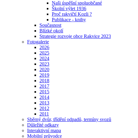
Naši úspěšní spoluobčané
Školní výlet 1936
Proč rakvičtí Kozli ?
Publikace - knihy
Současnost
Blízké okolí
Strategie rozvoje obce Rakvice 2023
Fotogalerie
2026
2025
2024
2023
2020
2019
2018
2017
2015
2014
2013
2012
2011
Sběrný dvůr, třídění odpadů, termíny svozů
Důležité odkazy
Interaktivní mapa
Mobilní průvodce