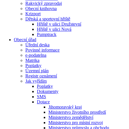
Rakvický zpravodaj
Obecní knihovna
Krizport
Dětská a sportovní hřiště
Hřiště v ulici Družstevní
Hřiště v ulici Nová
Pumptrack
Obecní úřad
Úřední deska
Povinné informace
e-podatelna
Matrika
Poplatky
Územní plán
Registr oznámení
Jak vyřídím
Poplatky
Dokumenty
SMS
Dotace
Jihomoravský kraj
Ministerstvo životního prostředí
Ministerstvo zemědělství
Ministerstvo pro místní rozvoj
Ministerstvo průmyslu a obchodu