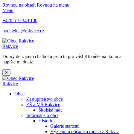
Rovnou na obsah
Rovnou na menu
Menu
+420 519 349 100
podatelna@rakvice.cz
Rakvice
Dobrý den, jsem chatbot a jsem tu pro vás! Klikněte na ikonu a
napište mi dotaz.
✕
Rakvice
Obec
Zastupitelstvo obce
ZŠ a MŠ Rakvice
Školská rada
Informace o obci
Historie
Galerie starostů
Významní občané a rodáci z Rakvic