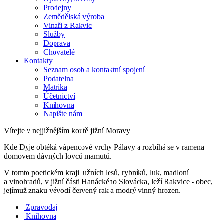
Prodejny
Zemědělská výroba
Vinaři z Rakvic
Služby
Doprava
Chovatelé
Kontakty
Seznam osob a kontaktní spojení
Podatelna
Matrika
Účetnictví
Knihovna
Napište nám
Vítejte v nejjižnějším koutě jižní Moravy
Kde Dyje obtéká vápencové vrchy Pálavy a rozbíhá se v ramena
domovem dávných lovců mamutů.
V tomto poetickém kraji lužních lesů, rybníků, luk, madloní
a vinohradů, v jižní části Hanáckého Slovácka, leží Rakvice - obec,
jejímuž znaku vévodí červený rak a modrý vinný hrozen.
Zpravodaj
Knihovna