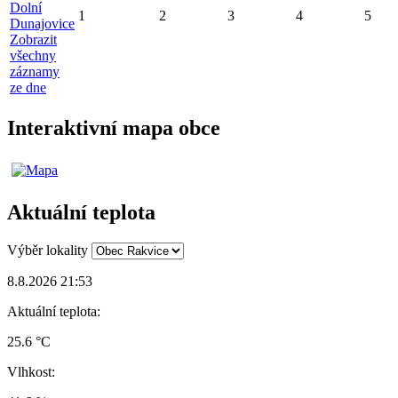
Dolní
1
2
3
4
5
Dunajovice
Zobrazit
všechny
záznamy
ze dne
Interaktivní mapa obce
Aktuální teplota
Výběr lokality
8.8.2026 21:53
Aktuální teplota:
25.6 °C
Vlhkost: