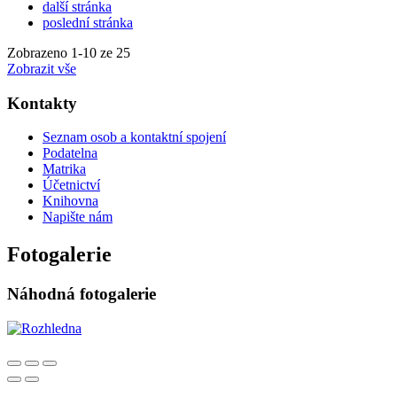
další stránka
poslední stránka
Zobrazeno
1
-
10
ze 25
Zobrazit vše
Kontakty
Seznam osob a kontaktní spojení
Podatelna
Matrika
Účetnictví
Knihovna
Napište nám
Fotogalerie
Náhodná fotogalerie