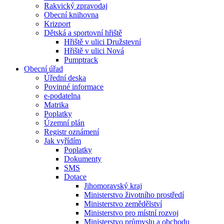
Rakvický zpravodaj
Obecní knihovna
Krizport
Dětská a sportovní hřiště
Hřiště v ulici Družstevní
Hřiště v ulici Nová
Pumptrack
Obecní úřad
Úřední deska
Povinné informace
e-podatelna
Matrika
Poplatky
Územní plán
Registr oznámení
Jak vyřídím
Poplatky
Dokumenty
SMS
Dotace
Jihomoravský kraj
Ministerstvo životního prostředí
Ministerstvo zemědělství
Ministerstvo pro místní rozvoj
Ministerstvo průmyslu a obchodu