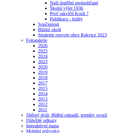
Naši úspěšní spoluobčané
Školní výlet 1936
Proč rakvičtí Kozli ?
Publikace - knihy
Současnost
Blízké okolí
Strategie rozvoje obce Rakvice 2023
Fotogalerie
2026
2025
2024
2023
2020
2019
2018
2017
2015
2014
2013
2012
2011
Sběrný dvůr, třídění odpadů, termíny svozů
Důležité odkazy
Interaktivní mapa
Mobilní průvodce