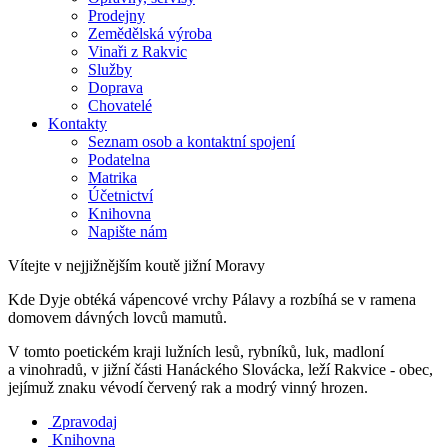
Prodejny
Zemědělská výroba
Vinaři z Rakvic
Služby
Doprava
Chovatelé
Kontakty
Seznam osob a kontaktní spojení
Podatelna
Matrika
Účetnictví
Knihovna
Napište nám
Vítejte v nejjižnějším koutě jižní Moravy
Kde Dyje obtéká vápencové vrchy Pálavy a rozbíhá se v ramena
domovem dávných lovců mamutů.
V tomto poetickém kraji lužních lesů, rybníků, luk, madloní
a vinohradů, v jižní části Hanáckého Slovácka, leží Rakvice - obec,
jejímuž znaku vévodí červený rak a modrý vinný hrozen.
Zpravodaj
Knihovna