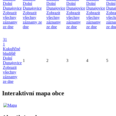
Dolní
Dolní
Dolní
Dolní
Dolní
Dolní
Dunajovice
Dunajovice
Dunajovice
Dunajovice
Dunajovice
Dunaj
Zobrazit
Zobrazit
Zobrazit
Zobrazit
Zobrazit
Zobra
všechny
všechny
všechny
všechny
všechny
všech
záznamy
záznamy ze
záznamy
záznamy
záznamy
zázn
ze dne
dne
ze dne
ze dne
ze dne
ze dn
31
1
Kukuřičné
bludiště
Dolní
1
2
3
4
5
Dunajovice
Zobrazit
všechny
záznamy
ze dne
Interaktivní mapa obce