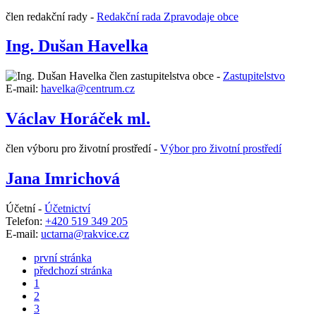
člen redakční rady -
Redakční rada Zpravodaje obce
Ing. Dušan Havelka
člen zastupitelstva obce -
Zastupitelstvo
E-mail:
havelka@centrum.cz
Václav Horáček ml.
člen výboru pro životní prostředí -
Výbor pro životní prostředí
Jana Imrichová
Účetní -
Účetnictví
Telefon:
+420 519 349 205
E-mail:
uctarna@rakvice.cz
první stránka
předchozí stránka
1
2
3