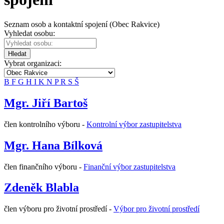
Seznam osob a kontaktní spojení (Obec Rakvice)
Vyhledat osobu:
Hledat
Vybrat organizaci:
B
F
G
H
I
K
N
P
R
S
Š
Mgr. Jiří Bartoš
člen kontrolního výboru -
Kontrolní výbor zastupitelstva
Mgr. Hana Bílková
člen finančního výboru -
Finanční výbor zastupitelstva
Zdeněk Blabla
člen výboru pro životní prostředí -
Výbor pro životní prostředí