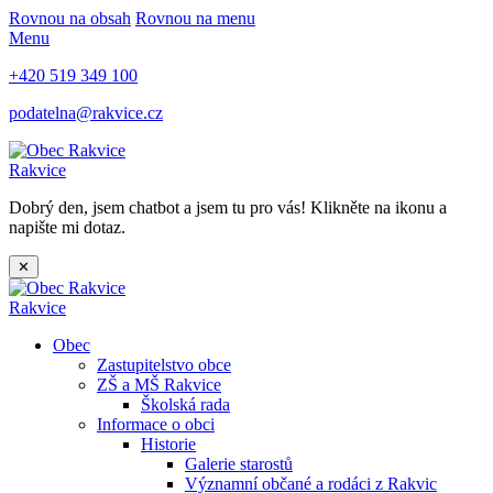
Rovnou na obsah
Rovnou na menu
Menu
+420 519 349 100
podatelna@rakvice.cz
Rakvice
Dobrý den, jsem chatbot a jsem tu pro vás! Klikněte na ikonu a
napište mi dotaz.
✕
Rakvice
Obec
Zastupitelstvo obce
ZŠ a MŠ Rakvice
Školská rada
Informace o obci
Historie
Galerie starostů
Významní občané a rodáci z Rakvic