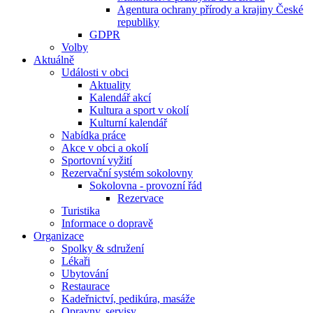
Agentura ochrany přírody a krajiny České
republiky
GDPR
Volby
Aktuálně
Události v obci
Aktuality
Kalendář akcí
Kultura a sport v okolí
Kulturní kalendář
Nabídka práce
Akce v obci a okolí
Sportovní vyžití
Rezervační systém sokolovny
Sokolovna - provozní řád
Rezervace
Turistika
Informace o dopravě
Organizace
Spolky & sdružení
Lékaři
Ubytování
Restaurace
Kadeřnictví, pedikúra, masáže
Opravny, servisy