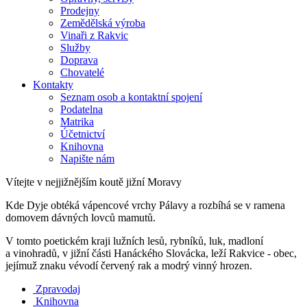
Prodejny
Zemědělská výroba
Vinaři z Rakvic
Služby
Doprava
Chovatelé
Kontakty
Seznam osob a kontaktní spojení
Podatelna
Matrika
Účetnictví
Knihovna
Napište nám
Vítejte v nejjižnějším koutě jižní Moravy
Kde Dyje obtéká vápencové vrchy Pálavy a rozbíhá se v ramena
domovem dávných lovců mamutů.
V tomto poetickém kraji lužních lesů, rybníků, luk, madloní
a vinohradů, v jižní části Hanáckého Slovácka, leží Rakvice - obec,
jejímuž znaku vévodí červený rak a modrý vinný hrozen.
Zpravodaj
Knihovna