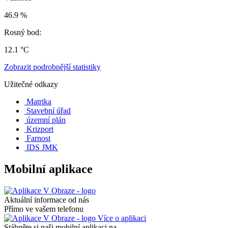
46.9 %
Rosný bod:
12.1 °C
Zobrazit podrobnější statistiky
Užitečné odkazy
Matrika
Stavební úřad
územní plán
Krizport
Farnost
IDS JMK
Mobilní aplikace
Aktuální informace od nás
Přímo ve vašem telefonu
Více o aplikaci
Stáhněte si naši mobilní aplikaci na