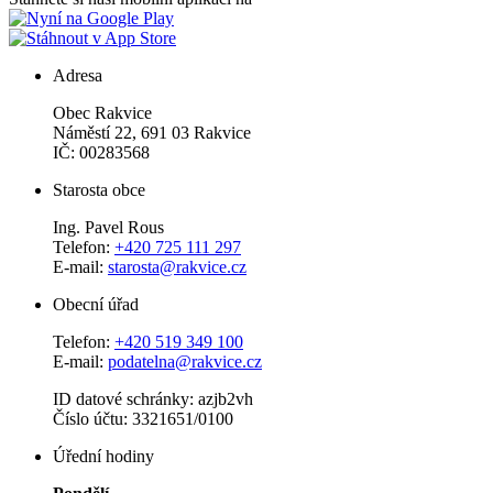
Adresa
Obec Rakvice
Náměstí 22, 691 03 Rakvice
IČ: 00283568
Starosta obce
Ing. Pavel Rous
Telefon:
+420 725 111 297
E-mail:
starosta@rakvice.cz
Obecní úřad
Telefon:
+420 519 349 100
E-mail:
podatelna@rakvice.cz
ID datové schránky: azjb2vh
Číslo účtu: 3321651/0100
Úřední hodiny