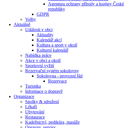
Agentura ochrany přírody a krajiny České
republiky
GDPR
Volby
Aktuálně
Události v obci
Aktuality
Kalendář akcí
Kultura a sport v okolí
Kulturní kalendář
Nabídka práce
Akce v obci a okolí
Sportovní vyžití
Rezervační systém sokolovny
Sokolovna - provozní řád
Rezervace
Turistika
Informace o dopravě
Organizace
Spolky & sdružení
Lékaři
Ubytování
Restaurace
Kadeřnictví, pedikúra, masáže
Opravny, servisy