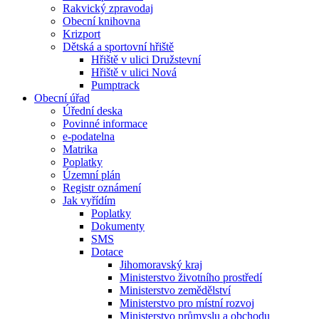
Rakvický zpravodaj
Obecní knihovna
Krizport
Dětská a sportovní hřiště
Hřiště v ulici Družstevní
Hřiště v ulici Nová
Pumptrack
Obecní úřad
Úřední deska
Povinné informace
e-podatelna
Matrika
Poplatky
Územní plán
Registr oznámení
Jak vyřídím
Poplatky
Dokumenty
SMS
Dotace
Jihomoravský kraj
Ministerstvo životního prostředí
Ministerstvo zemědělství
Ministerstvo pro místní rozvoj
Ministerstvo průmyslu a obchodu