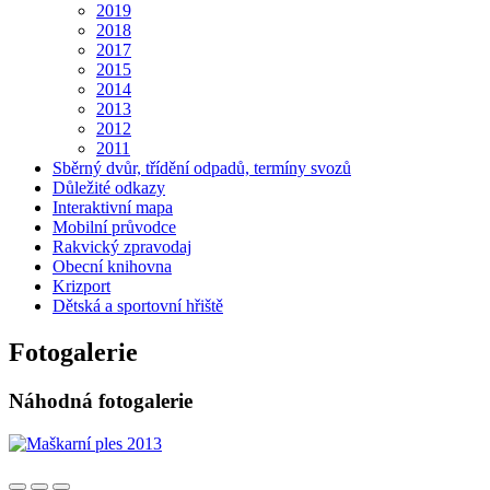
2019
2018
2017
2015
2014
2013
2012
2011
Sběrný dvůr, třídění odpadů, termíny svozů
Důležité odkazy
Interaktivní mapa
Mobilní průvodce
Rakvický zpravodaj
Obecní knihovna
Krizport
Dětská a sportovní hřiště
Fotogalerie
Náhodná fotogalerie