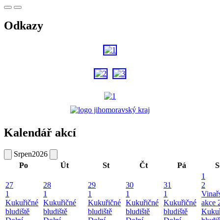
Odkazy
Kalendář akcí
Srpen
2026
Po
Út
St
Čt
Pá
S
1
27
28
29
30
31
2
1
1
1
1
1
Vinař
Kukuřičné
Kukuřičné
Kukuřičné
Kukuřičné
Kukuřičné
akce 
bludiště
bludiště
bludiště
bludiště
bludiště
Kukuř