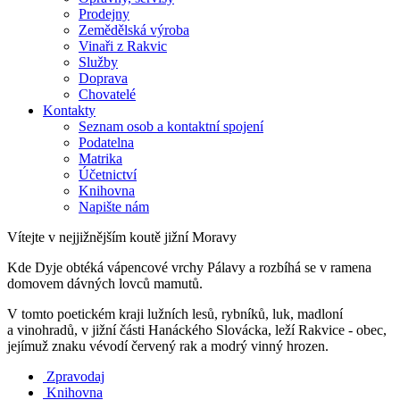
Prodejny
Zemědělská výroba
Vinaři z Rakvic
Služby
Doprava
Chovatelé
Kontakty
Seznam osob a kontaktní spojení
Podatelna
Matrika
Účetnictví
Knihovna
Napište nám
Vítejte v nejjižnějším koutě jižní Moravy
Kde Dyje obtéká vápencové vrchy Pálavy a rozbíhá se v ramena
domovem dávných lovců mamutů.
V tomto poetickém kraji lužních lesů, rybníků, luk, madloní
a vinohradů, v jižní části Hanáckého Slovácka, leží Rakvice - obec,
jejímuž znaku vévodí červený rak a modrý vinný hrozen.
Zpravodaj
Knihovna