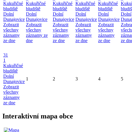
Kukuřičné
Kukuřičné
Kukuřičné
Kukuřičné
Kukuřičné
Kukuř
bludiště
bludiště
bludiště
bludiště
bludiště
bludiš
Dolní
Dolní
Dolní
Dolní
Dolní
Dolní
Dunajovice
Dunajovice
Dunajovice
Dunajovice
Dunajovice
Dunaj
Zobrazit
Zobrazit
Zobrazit
Zobrazit
Zobrazit
Zobra
všechny
všechny
všechny
všechny
všechny
všech
záznamy
záznamy ze
záznamy
záznamy
záznamy
zázn
ze dne
dne
ze dne
ze dne
ze dne
ze dn
31
1
Kukuřičné
bludiště
Dolní
1
2
3
4
5
Dunajovice
Zobrazit
všechny
záznamy
ze dne
Interaktivní mapa obce