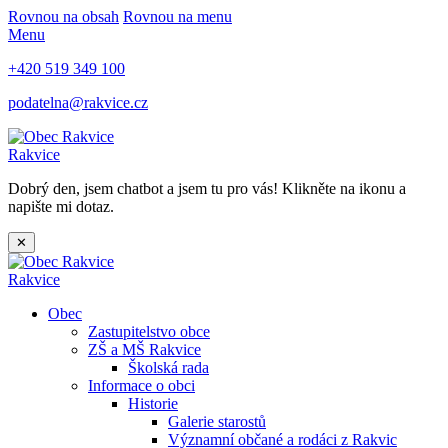
Rovnou na obsah
Rovnou na menu
Menu
+420 519 349 100
podatelna@rakvice.cz
Rakvice
Dobrý den, jsem chatbot a jsem tu pro vás! Klikněte na ikonu a
napište mi dotaz.
✕
Rakvice
Obec
Zastupitelstvo obce
ZŠ a MŠ Rakvice
Školská rada
Informace o obci
Historie
Galerie starostů
Významní občané a rodáci z Rakvic