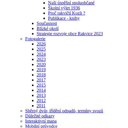
Naši úspěšní spoluobčané
Školní výlet 1936
Proč rakvičtí Kozli ?
Publikace - knihy
Současnost
Blízké okolí
Strategie rozvoje obce Rakvice 2023
Fotogalerie
2026
2025
2024
2023
2020
2019
2018
2017
2015
2014
2013
2012
2011
Sběrný dvůr, třídění odpadů, termíny svozů
Důležité odkazy
Interaktivní mapa
Mobilní průvodce