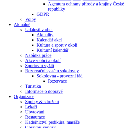
Agentura ochrany přírody a krajiny České
republiky
GDPR
Volby
Aktuálně
Události v obci
Aktuality
Kalendář akcí
Kultura a sport v okolí
Kulturní kalendář
Nabídka práce
Akce v obci a okolí
Sportovní vyžití
Rezervační systém sokolovny
Sokolovna - provozní řád
Rezervace
Turistika
Informace o dopravě
Organizace
Spolky & sdružení
Lékaři
Ubytování
Restaurace
Kadeřnictví, pedikúra, masáže
Opravny, servisy