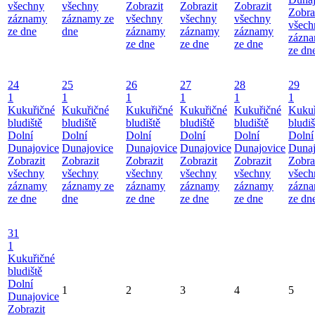
všechny
všechny
Zobrazit
Zobrazit
Zobrazit
Zobra
záznamy
záznamy ze
všechny
všechny
všechny
všech
ze dne
dne
záznamy
záznamy
záznamy
zázn
ze dne
ze dne
ze dne
ze dn
24
25
26
27
28
29
1
1
1
1
1
1
Kukuřičné
Kukuřičné
Kukuřičné
Kukuřičné
Kukuřičné
Kukuř
bludiště
bludiště
bludiště
bludiště
bludiště
bludiš
Dolní
Dolní
Dolní
Dolní
Dolní
Dolní
Dunajovice
Dunajovice
Dunajovice
Dunajovice
Dunajovice
Dunaj
Zobrazit
Zobrazit
Zobrazit
Zobrazit
Zobrazit
Zobra
všechny
všechny
všechny
všechny
všechny
všech
záznamy
záznamy ze
záznamy
záznamy
záznamy
zázn
ze dne
dne
ze dne
ze dne
ze dne
ze dn
31
1
Kukuřičné
bludiště
Dolní
1
2
3
4
5
Dunajovice
Zobrazit