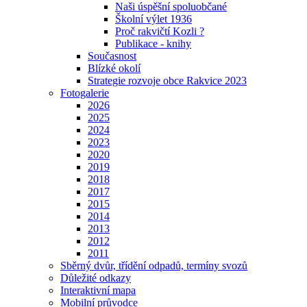
Naši úspěšní spoluobčané
Školní výlet 1936
Proč rakvičtí Kozli ?
Publikace - knihy
Současnost
Blízké okolí
Strategie rozvoje obce Rakvice 2023
Fotogalerie
2026
2025
2024
2023
2020
2019
2018
2017
2015
2014
2013
2012
2011
Sběrný dvůr, třídění odpadů, termíny svozů
Důležité odkazy
Interaktivní mapa
Mobilní průvodce