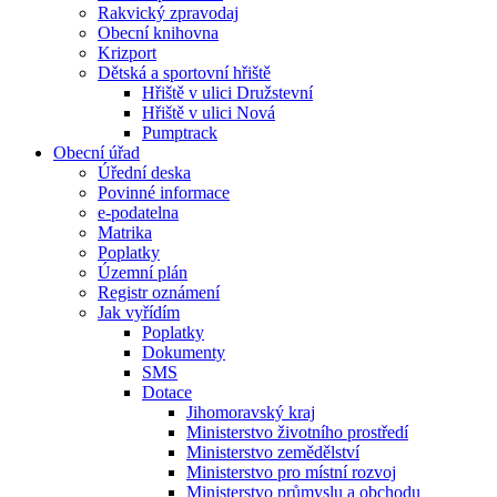
Rakvický zpravodaj
Obecní knihovna
Krizport
Dětská a sportovní hřiště
Hřiště v ulici Družstevní
Hřiště v ulici Nová
Pumptrack
Obecní úřad
Úřední deska
Povinné informace
e-podatelna
Matrika
Poplatky
Územní plán
Registr oznámení
Jak vyřídím
Poplatky
Dokumenty
SMS
Dotace
Jihomoravský kraj
Ministerstvo životního prostředí
Ministerstvo zemědělství
Ministerstvo pro místní rozvoj
Ministerstvo průmyslu a obchodu