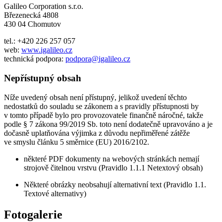
Galileo Corporation s.r.o.
Březenecká 4808
430 04 Chomutov
tel.: +420 226 257 057
web:
www.igalileo.cz
technická podpora:
podpora@igalileo.cz
Nepřístupný obsah
Níže uvedený obsah není přístupný, jelikož uvedení těchto
nedostatků do souladu se zákonem a s pravidly přístupnosti by
v tomto případě bylo pro provozovatele finančně náročné, takže
podle § 7 zákona 99/2019 Sb. toto není dodatečně upravováno a je
dočasně uplatňována výjimka z důvodu nepřiměřené zátěže
ve smyslu článku 5 směrnice (EU) 2016/2102.
některé PDF dokumenty na webových stránkách nemají
strojově čitelnou vrstvu (Pravidlo 1.1.1 Netextový obsah)
Některé obrázky neobsahují alternativní text (Pravidlo 1.1.
Textové alternativy)
Fotogalerie