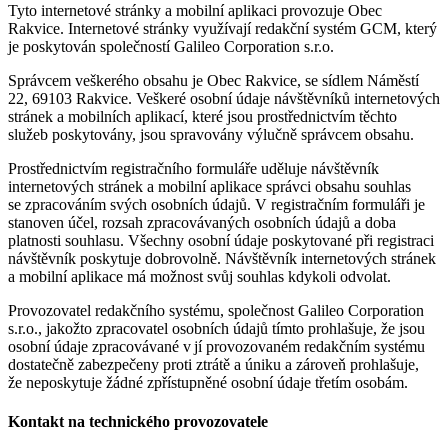
Tyto internetové stránky a mobilní aplikaci provozuje Obec
Rakvice. Internetové stránky využívají redakční systém GCM, který
je poskytován společností Galileo Corporation s.r.o.
Správcem veškerého obsahu je Obec Rakvice, se sídlem Náměstí
22, 69103 Rakvice. Veškeré osobní údaje návštěvníků internetových
stránek a mobilních aplikací, které jsou prostřednictvím těchto
služeb poskytovány, jsou spravovány výlučně správcem obsahu.
Prostřednictvím registračního formuláře uděluje návštěvník
internetových stránek a mobilní aplikace správci obsahu souhlas
se zpracováním svých osobních údajů. V registračním formuláři je
stanoven účel, rozsah zpracovávaných osobních údajů a doba
platnosti souhlasu. Všechny osobní údaje poskytované při registraci
návštěvník poskytuje dobrovolně. Návštěvník internetových stránek
a mobilní aplikace má možnost svůj souhlas kdykoli odvolat.
Provozovatel redakčního systému, společnost Galileo Corporation
s.r.o., jakožto zpracovatel osobních údajů tímto prohlašuje, že jsou
osobní údaje zpracovávané v jí provozovaném redakčním systému
dostatečně zabezpečeny proti ztrátě a úniku a zároveň prohlašuje,
že neposkytuje žádné zpřístupněné osobní údaje třetím osobám.
Kontakt na technického provozovatele