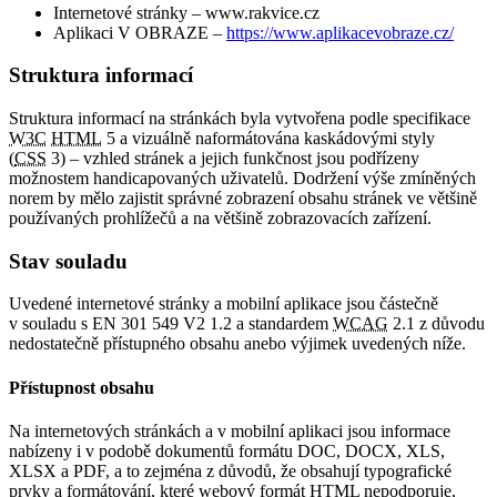
Internetové stránky – www.rakvice.cz
Aplikaci V OBRAZE –
https://www.aplikacevobraze.cz/
Struktura informací
Struktura informací na stránkách byla vytvořena podle specifikace
W3C
HTML
5 a vizuálně naformátována kaskádovými styly
(
CSS
3) – vzhled stránek a jejich funkčnost jsou podřízeny
možnostem handicapovaných uživatelů. Dodržení výše zmíněných
norem by mělo zajistit správné zobrazení obsahu stránek ve většině
používaných prohlížečů a na většině zobrazovacích zařízení.
Stav souladu
Uvedené internetové stránky a mobilní aplikace jsou částečně
v souladu s EN 301 549 V2 1.2 a standardem
WCAG
2.1 z důvodu
nedostatečně přístupného obsahu anebo výjimek uvedených níže.
Přístupnost obsahu
Na internetových stránkách a v mobilní aplikaci jsou informace
nabízeny i v podobě dokumentů formátu DOC, DOCX, XLS,
XLSX a PDF, a to zejména z důvodů, že obsahují typografické
prvky a formátování, které webový formát HTML nepodporuje,