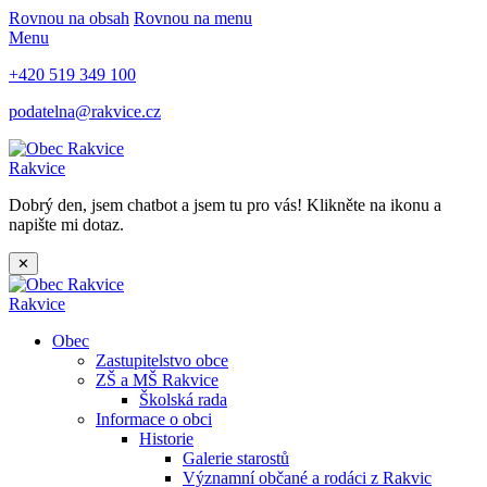
Rovnou na obsah
Rovnou na menu
Menu
+420 519 349 100
podatelna@rakvice.cz
Rakvice
Dobrý den, jsem chatbot a jsem tu pro vás! Klikněte na ikonu a
napište mi dotaz.
✕
Rakvice
Obec
Zastupitelstvo obce
ZŠ a MŠ Rakvice
Školská rada
Informace o obci
Historie
Galerie starostů
Významní občané a rodáci z Rakvic