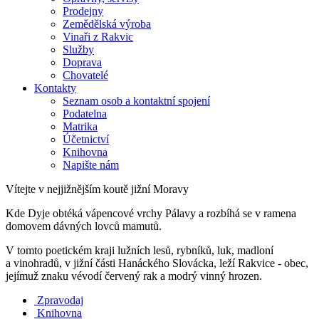
Prodejny
Zemědělská výroba
Vinaři z Rakvic
Služby
Doprava
Chovatelé
Kontakty
Seznam osob a kontaktní spojení
Podatelna
Matrika
Účetnictví
Knihovna
Napište nám
Vítejte v nejjižnějším koutě jižní Moravy
Kde Dyje obtéká vápencové vrchy Pálavy a rozbíhá se v ramena
domovem dávných lovců mamutů.
V tomto poetickém kraji lužních lesů, rybníků, luk, madloní
a vinohradů, v jižní části Hanáckého Slovácka, leží Rakvice - obec,
jejímuž znaku vévodí červený rak a modrý vinný hrozen.
Zpravodaj
Knihovna