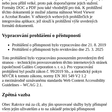
nebo jsou příliš velké, proto pak doporučujeme jejich stažení.
Formáty DOC a PDF jsou také vhodnější pro tisk. K prohlížení
těchto dokumentů je možné zdarma stáhnout Word Viewer
a Acrobat Reader. V některých webových prohlížečích je
integrována aplikace, jež slouží k prohlížení výše uvedených
formátů dokumentů.
Vypracování prohlášení o přístupnosti
Prohlášení o přístupnosti bylo vypracováno dne 21. 8. 2019
Prohlášení o přístupnosti bylo revidováno dne 25. 3. 2025
Toto prohlášení bylo vypracováno posouzením provedeným třetí
stranou – technickým provozovatelem těchto internetových stránek
(společností Galileo Corporation s. r. o.). Pro vypracování
prohlášení byl použit zákon č. 99/2019 Sb., a metodický pokyn
MVČR k tomuto zákonu, normy EN 301 549 V2 1.2
a mezinárodně uznávanému standardu Web Content Accessibility
Guidelines – WCAG 2.1.
Zpětná vazba
Obec Rakvice má za cíl, aby jím spravované služby byly přístupné
všem jejím uživatelům a to na základě principů přístupnosti