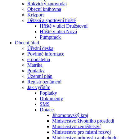
Rakvický zpravodaj
Obecní knihovna
Krizport
Dětská a sportovní hřiště
Hřiště v ulici Družstevní
Hřiště v ulici Nová
Pumptrack
Obecní úřad
Úřední deska
Povinné informace
e-podatelna
Matrika
Poplatky
Územní plán
Registr oznámení
Jak vyřídím
Poplatky
Dokumenty
SMS
Dotace
Jihomoravský kraj
Ministerstvo životního prostředí
Ministerstvo zemědělství
Ministerstvo pro místní rozvoj
Ministerstvo průmyslu a obchodu