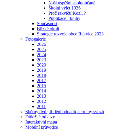
Naši úspěšní spoluobčané
Školní výlet 1936
Proč rakvičtí Kozli ?
Publikace - knihy
Současnost
Blízké okolí
Strategie rozvoje obce Rakvice 2023
Fotogalerie
2026
2025
2024
2023
2020
2019
2018
2017
2015
2014
2013
2012
2011
Sběrný dvůr, třídění odpadů, termíny svozů
Důležité odkazy
Interaktivní mapa
Mobilní průvodce