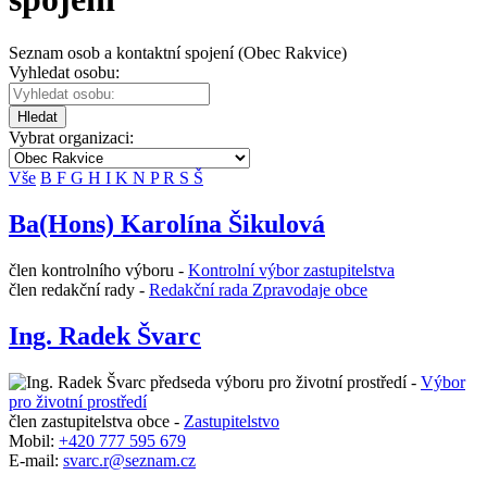
Seznam osob a kontaktní spojení (Obec Rakvice)
Vyhledat osobu:
Hledat
Vybrat organizaci:
Vše
B
F
G
H
I
K
N
P
R
S
Š
Ba(Hons) Karolína Šikulová
člen kontrolního výboru -
Kontrolní výbor zastupitelstva
člen redakční rady -
Redakční rada Zpravodaje obce
Ing. Radek Švarc
předseda výboru pro životní prostředí -
Výbor
pro životní prostředí
člen zastupitelstva obce -
Zastupitelstvo
Mobil:
+420 777 595 679
E-mail:
svarc.r@seznam.cz