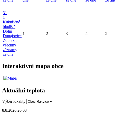
ze dne
dne
ze dne
ze dne
ze dne
ze dn
31
1
Kukuřičné
bludiště
Dolní
1
2
3
4
5
Dunajovice
Zobrazit
všechny
záznamy
ze dne
Interaktivní mapa obce
Aktuální teplota
Výběr lokality
8.8.2026 20:03