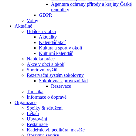
Agentura ochrany přírody a krajiny České
republiky
GDPR
Volby
Aktuálně
Události v obci
Aktuality
Kalendář akcí
Kultura a sport v okolí
Kulturní kalendář
Nabídka práce
Akce v obci a okolí
Sportovní vyžití
Rezervační systém sokolovny
Sokolovna - provozní řád
Rezervace
Turistika
Informace o dopravě
Organizace
Spolky & sdružení
Lékaři
Ubytování
Restaurace
Kadeřnictví, pedikúra, masáže
Opravny, servisy