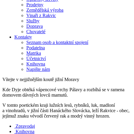
Prodejny
Zemědělská výroba
Vinaři z Rakvic
Služby
Doprava
Chovatelé
Kontakty
Seznam osob a kontaktní spojení
Podatelna
Matrika
Účetnictví
Knihovna
Napište nám
Vítejte v nejjižnějším koutě jižní Moravy
Kde Dyje obtéká vápencové vrchy Pálavy a rozbíhá se v ramena
domovem dávných lovců mamutů.
V tomto poetickém kraji lužních lesů, rybníků, luk, madloní
a vinohradů, v jižní části Hanáckého Slovácka, leží Rakvice - obec,
jejímuž znaku vévodí červený rak a modrý vinný hrozen.
Zpravodaj
Knihovna