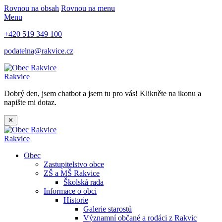
Rovnou na obsah
Rovnou na menu
Menu
+420 519 349 100
podatelna@rakvice.cz
Rakvice
Dobrý den, jsem chatbot a jsem tu pro vás! Klikněte na ikonu a
napište mi dotaz.
✕
Rakvice
Obec
Zastupitelstvo obce
ZŠ a MŠ Rakvice
Školská rada
Informace o obci
Historie
Galerie starostů
Významní občané a rodáci z Rakvic