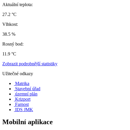
Aktuální teplota:
27.2 °C
Vlhkost:
38.5 %
Rosný bod:
11.9 °C
Zobrazit podrobnější statistiky
Užitečné odkazy
Matrika
Stavební úřad
územní plán
Krizport
Farnost
IDS JMK
Mobilní aplikace