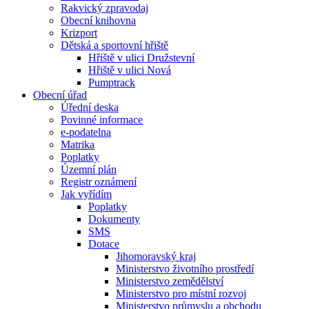
Rakvický zpravodaj
Obecní knihovna
Krizport
Dětská a sportovní hřiště
Hřiště v ulici Družstevní
Hřiště v ulici Nová
Pumptrack
Obecní úřad
Úřední deska
Povinné informace
e-podatelna
Matrika
Poplatky
Územní plán
Registr oznámení
Jak vyřídím
Poplatky
Dokumenty
SMS
Dotace
Jihomoravský kraj
Ministerstvo životního prostředí
Ministerstvo zemědělství
Ministerstvo pro místní rozvoj
Ministerstvo průmyslu a obchodu