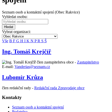
Seznam osob a kontaktní spojení (Obec Rakvice)
Vyhledat osobu:
Hledat
Vybrat organizaci:
Vše
B
F
G
H
I
K
N
P
R
S
Š
Ing. Tomáš Krejčíř
člen zastupitelstva obce -
Zastupitelstvo
E-mail:
Vanderias@seznam.cz
Lubomír Krůza
člen redakční rady -
Redakční rada Zpravodaje obce
Kontakty
Seznam osob a kontaktní spojení
Podatelna