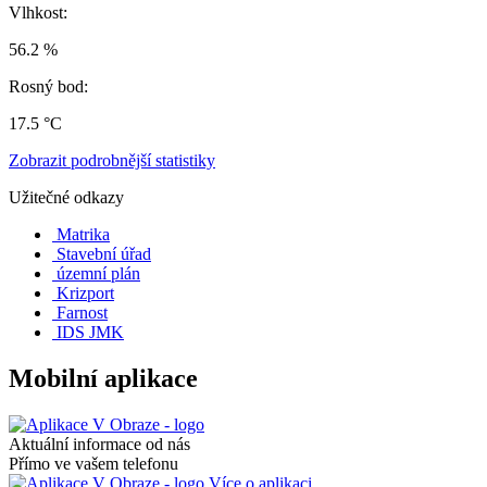
Vlhkost:
56.2 %
Rosný bod:
17.5 °C
Zobrazit podrobnější statistiky
Užitečné odkazy
Matrika
Stavební úřad
územní plán
Krizport
Farnost
IDS JMK
Mobilní aplikace
Aktuální informace od nás
Přímo ve vašem telefonu
Více o aplikaci