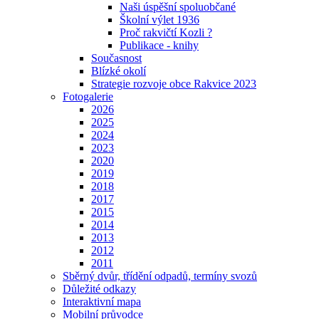
Naši úspěšní spoluobčané
Školní výlet 1936
Proč rakvičtí Kozli ?
Publikace - knihy
Současnost
Blízké okolí
Strategie rozvoje obce Rakvice 2023
Fotogalerie
2026
2025
2024
2023
2020
2019
2018
2017
2015
2014
2013
2012
2011
Sběrný dvůr, třídění odpadů, termíny svozů
Důležité odkazy
Interaktivní mapa
Mobilní průvodce