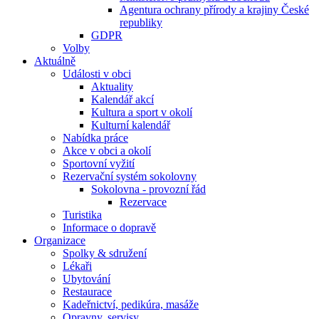
Agentura ochrany přírody a krajiny České
republiky
GDPR
Volby
Aktuálně
Události v obci
Aktuality
Kalendář akcí
Kultura a sport v okolí
Kulturní kalendář
Nabídka práce
Akce v obci a okolí
Sportovní vyžití
Rezervační systém sokolovny
Sokolovna - provozní řád
Rezervace
Turistika
Informace o dopravě
Organizace
Spolky & sdružení
Lékaři
Ubytování
Restaurace
Kadeřnictví, pedikúra, masáže
Opravny, servisy