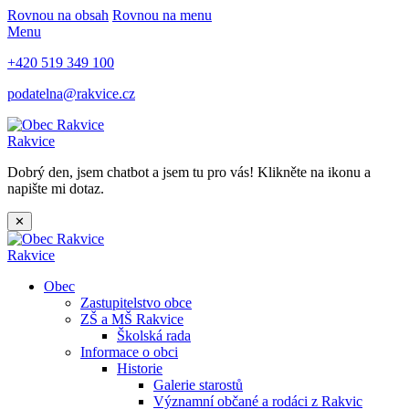
Rovnou na obsah
Rovnou na menu
Menu
+420 519 349 100
podatelna@rakvice.cz
Rakvice
Dobrý den, jsem chatbot a jsem tu pro vás! Klikněte na ikonu a
napište mi dotaz.
✕
Rakvice
Obec
Zastupitelstvo obce
ZŠ a MŠ Rakvice
Školská rada
Informace o obci
Historie
Galerie starostů
Významní občané a rodáci z Rakvic