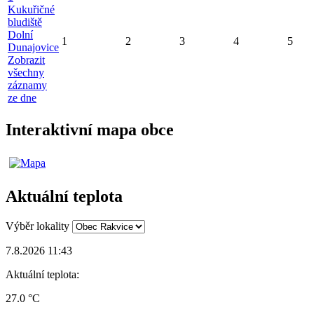
Kukuřičné
bludiště
Dolní
1
2
3
4
5
Dunajovice
Zobrazit
všechny
záznamy
ze dne
Interaktivní mapa obce
Aktuální teplota
Výběr lokality
7.8.2026 11:43
Aktuální teplota:
27.0 °C