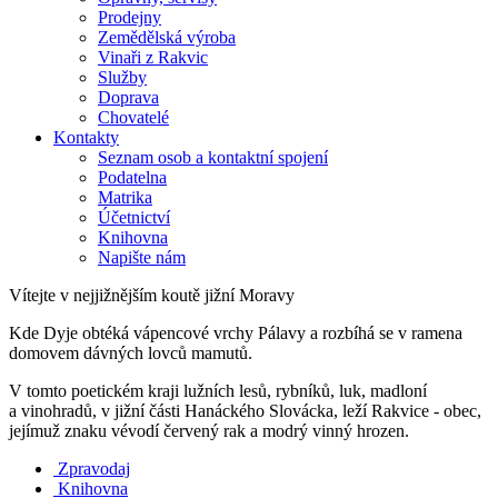
Prodejny
Zemědělská výroba
Vinaři z Rakvic
Služby
Doprava
Chovatelé
Kontakty
Seznam osob a kontaktní spojení
Podatelna
Matrika
Účetnictví
Knihovna
Napište nám
Vítejte v nejjižnějším koutě jižní Moravy
Kde Dyje obtéká vápencové vrchy Pálavy a rozbíhá se v ramena
domovem dávných lovců mamutů.
V tomto poetickém kraji lužních lesů, rybníků, luk, madloní
a vinohradů, v jižní části Hanáckého Slovácka, leží Rakvice - obec,
jejímuž znaku vévodí červený rak a modrý vinný hrozen.
Zpravodaj
Knihovna