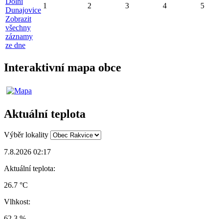
Dolní
1
2
3
4
5
Dunajovice
Zobrazit
všechny
záznamy
ze dne
Interaktivní mapa obce
Aktuální teplota
Výběr lokality
7.8.2026 02:17
Aktuální teplota:
26.7 °C
Vlhkost:
62.3 %