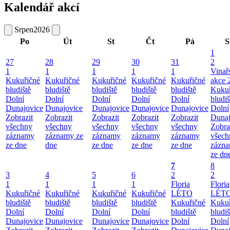
Kalendář akcí
Srpen
2026
Po
Út
St
Čt
Pá
S
1
27
28
29
30
31
2
1
1
1
1
1
Vinař
Kukuřičné
Kukuřičné
Kukuřičné
Kukuřičné
Kukuřičné
akce 
bludiště
bludiště
bludiště
bludiště
bludiště
Kukuř
Dolní
Dolní
Dolní
Dolní
Dolní
bludiš
Dunajovice
Dunajovice
Dunajovice
Dunajovice
Dunajovice
Dolní
Zobrazit
Zobrazit
Zobrazit
Zobrazit
Zobrazit
Dunaj
všechny
všechny
všechny
všechny
všechny
Zobra
záznamy
záznamy ze
záznamy
záznamy
záznamy
všech
ze dne
dne
ze dne
ze dne
ze dne
zázn
ze dn
7
8
3
4
5
6
2
2
1
1
1
1
Floria
Floria
Kukuřičné
Kukuřičné
Kukuřičné
Kukuřičné
LÉTO
LÉT
bludiště
bludiště
bludiště
bludiště
Kukuřičné
Kukuř
Dolní
Dolní
Dolní
Dolní
bludiště
bludiš
Dunajovice
Dunajovice
Dunajovice
Dunajovice
Dolní
Dolní