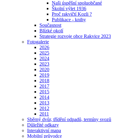
Naši úspěšní spoluobčané
Školní výlet 1936
Proč rakvičtí Kozli ?
Publikace - knihy
Současnost
Blízké okolí
Strategie rozvoje obce Rakvice 2023
Fotogalerie
2026
2025
2024
2023
2020
2019
2018
2017
2015
2014
2013
2012
2011
Sběrný dvůr, třídění odpadů, termíny svozů
Důležité odkazy
Interaktivní mapa
Mobilní průvodce