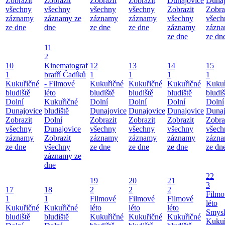
Zobrazit
Zobrazit
Zobrazit
Zobrazit
Dunajovice
Dunaj
všechny
všechny
všechny
všechny
Zobrazit
Zobra
záznamy
záznamy ze
záznamy
záznamy
všechny
všech
ze dne
dne
ze dne
ze dne
záznamy
zázn
ze dne
ze dn
11
2
10
Kinematograf
12
13
14
15
1
bratří Čadíků
1
1
1
1
Kukuřičné
- Filmové
Kukuřičné
Kukuřičné
Kukuřičné
Kukuř
bludiště
léto
bludiště
bludiště
bludiště
bludiš
Dolní
Kukuřičné
Dolní
Dolní
Dolní
Dolní
Dunajovice
bludiště
Dunajovice
Dunajovice
Dunajovice
Dunaj
Zobrazit
Dolní
Zobrazit
Zobrazit
Zobrazit
Zobra
všechny
Dunajovice
všechny
všechny
všechny
všech
záznamy
Zobrazit
záznamy
záznamy
záznamy
zázn
ze dne
všechny
ze dne
ze dne
ze dne
ze dn
záznamy ze
dne
22
19
20
21
3
17
18
2
2
2
Filmo
1
1
Filmové
Filmové
Filmové
léto
Kukuřičné
Kukuřičné
léto
léto
léto
Smysl
bludiště
bludiště
Kukuřičné
Kukuřičné
Kukuřičné
Kukuř