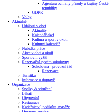
Agentura ochrany přírody a krajiny České
republiky
GDPR
Volby
Aktuálně
Události v obci
Aktuality
Kalendář akcí
Kultura a sport v okolí
Kulturní kalendář
Nabídka práce
Akce v obci a okolí
Sportovní vyžití
Rezervační systém sokolovny
Sokolovna - provozní řád
Rezervace
Turistika
Informace o dopravě
Organizace
Spolky & sdružení
Lékaři
Ubytování
Restaurace
Kadeřnictví, pedikúra, masáže
Opravny, servisy