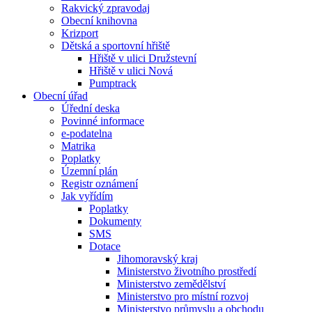
Rakvický zpravodaj
Obecní knihovna
Krizport
Dětská a sportovní hřiště
Hřiště v ulici Družstevní
Hřiště v ulici Nová
Pumptrack
Obecní úřad
Úřední deska
Povinné informace
e-podatelna
Matrika
Poplatky
Územní plán
Registr oznámení
Jak vyřídím
Poplatky
Dokumenty
SMS
Dotace
Jihomoravský kraj
Ministerstvo životního prostředí
Ministerstvo zemědělství
Ministerstvo pro místní rozvoj
Ministerstvo průmyslu a obchodu