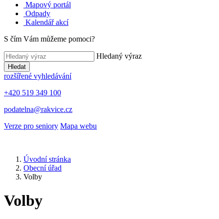
Mapový portál
Odpady
Kalendář akcí
S čím Vám můžeme pomoci?
Hledaný výraz
Hledat
rozšířené vyhledávání
+420 519 349 100
podatelna@rakvice.cz
Verze pro seniory
Mapa webu
Úvodní stránka
Obecní úřad
Volby
Volby